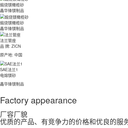
煅烧镁橄榄砂
鑫华锋镁制品
煅烧镁橄榄砂
鑫华锋镁制品
法兰管座
品 牌: ZICN
原产地: 中国
SAE法兰1
电熔镁砂
鑫华锋镁制品
Factory appearance
厂容厂貌
优质的产品、有竞争力的价格和优良的服