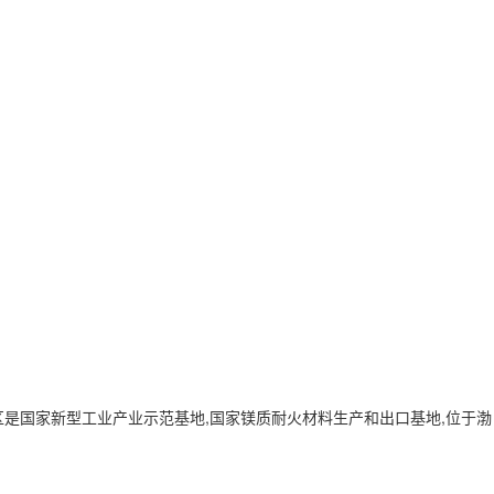
园区是国家新型工业产业示范基地,国家镁质耐火材料生产和出口基地,位于渤