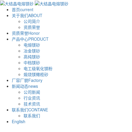
首页
current
关于我们
ABOUT
公司简介
资质荣誉
资质荣誉
Honor
产品中心
PRODUCT
电熔镁砂
冶金镁砂
高纯镁砂
中档镁砂
电工级氧化镁粉
煅烧镁橄榄砂
厂容厂貌
Factory
新闻动态
news
公司新闻
行业资讯
技术资讯
联系我们
CONTANE
联系我们
English