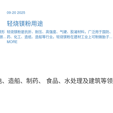
09-20
2025
煅烧镁橄榄砂的作用
、医
煅烧镁橄榄砂型铸造工艺是铸造行业的传统工艺，使用面宽，铸造量
.
大。以前厂家使用的原砂多为石英砂，煅烧镁橄榄砂对高锰钢、合金..
MORE
、造船、制药、 食品、水处理及建筑等领