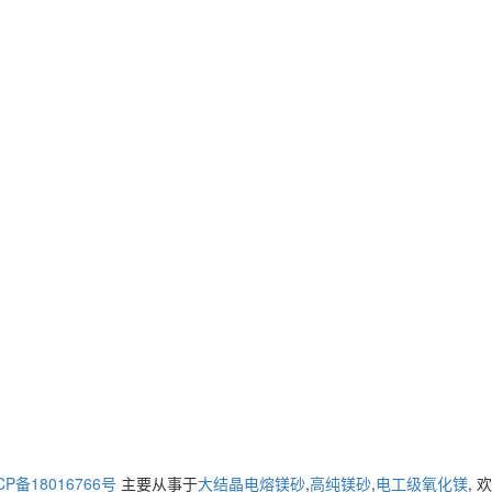
CP备18016766号
主要从事于
大结晶电熔镁砂
,
高纯镁砂
,
电工级氧化镁
,