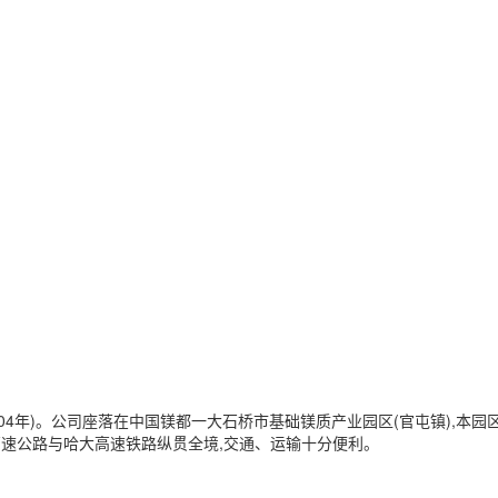
04年)。公司座落在中国镁都一大石桥市基础镁质产业园区(官屯镇),本
大高速公路与哈大高速铁路纵贯全境,交通、运输十分便利。